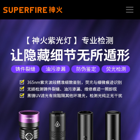
首
页
关
于
我
们
产
品
中
心
应
用
场
景