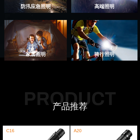
联
防汛应急照明
高端照明
系
我
们
EN
家居照明
骑行照明
简
体
PRODUCT
产品推荐
C16
A20