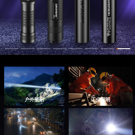
高
端
照
明
视
频
中
心
服
务
支
持
户外照明
工业照明
新
闻
动
态