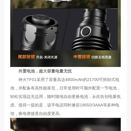
外置电池，超大容量电量无忧
神火TF01采用了容量高达4800mAh的21700可拆卸式电
池，并配备有高性能座充，日常使用时可额外配置一节电池，
轻松实现边充边用，随时随地自由更换电池，从此告别电量焦
虑。值得一提的是，该手电还同时兼容18650/3AAA等多种电
池，换电便捷度自由度更高。