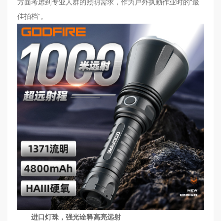
方面考虑到专业人群的照明需求，作为户外执勤作业时的“最
高
佳拍档”。
端
照
明
视
频
中
心
服
务
支
持
新
闻
动
态
进口灯珠，强光诠释高亮远射