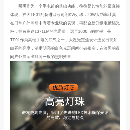
联
照明作为一个手电筒的基础功能，往往是其性能的最直接
系
体现。神火TF01配备进口欧司朗KW灯珠，20W大功率让其
我
在日常户外照明中有着专业级的表现，再配合新升级电镀铝光
们
杯，拥有高达1371LM的光通量，远至1000m的射程，是
TF01作为高端手电的底气之一，大泛光定焦设计迸发出亮如
EN
白昼的亮度，清晰明亮的白色光斑瞬间打破夜空，在漆黑的夜
简
间户外展示出非同一般的照明效果。
体