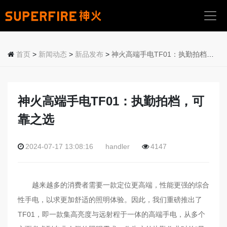
首
页
首页
>
新闻动态
>
新品发布
>
神火高端手电TF01：执勤拍档，可靠之选
关
于
我
神火高端手电TF01：执勤拍档，可
们
靠之选
产
品
2024-07-17 13:08:16
handler
4147
中
心
越来越多的消费者需要一款定位更高端，性能更强的综合
应
用
性手电，以求更加舒适的照明体验。因此，我们重磅推出了
场
TF01，即一款集高亮度与远射程于一体的高端手电，从多个
景