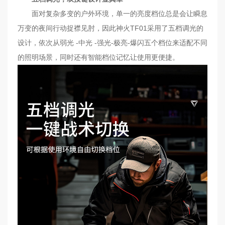
面对复杂多变的户外环境，单一的亮度档位总是会让瞬息
万变的夜间行动捉襟见肘，因此神火TF01采用了五档调光的
设计，依次从弱光 -中光 -强光-极亮-爆闪五个档位来适配不同
的照明场景，同时还有智能档位记忆让使用更便捷。