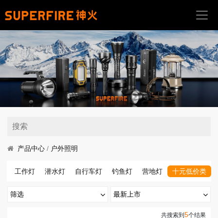
首
页
关
于
我
们
产
品
中
产品中心
/
户外照明
心
灯
工作灯
潜水灯
自行车灯
钓鱼灯
营地灯
十元低价类
应
用
筛选
最新上市
场
景
手电筒
最新上市
热门排序
5
亮度(流明)
共搜索到
个结果