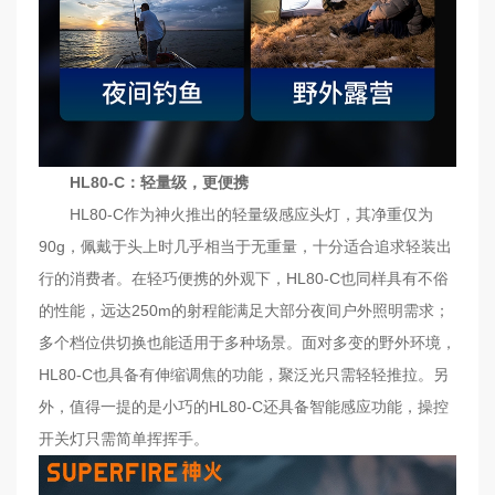
联
系
我
们
EN
HL80-C：轻量级，更便携
简
HL80-C作为神火推出的轻量级感应头灯，其净重仅为
体
90g，佩戴于头上时几乎相当于无重量，十分适合追求轻装出
行的消费者。在轻巧便携的外观下，HL80-C也同样具有不俗
的性能，远达250m的射程能满足大部分夜间户外照明需求；
多个档位供切换也能适用于多种场景。面对多变的野外环境，
HL80-C也具备有伸缩调焦的功能，聚泛光只需轻轻推拉。另
外，值得一提的是小巧的HL80-C还具备智能感应功能，操控
开关灯只需简单挥挥手。