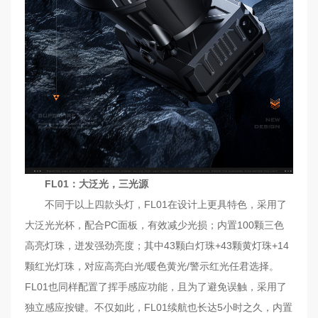
FL01：大泛光，三光源
不同于以上四款头灯，FL01在设计上更具特色，采用了
大泛光光杯，配合PC面板，有效减少光损；内置100颗三色
高亮灯珠，迸发强劲亮度；其中43颗白灯珠+43颗黄灯珠+14
颗红光灯珠，对应高亮白光/暖色黄光/警示红光任君选择。
FL01也同样配置了挥手感应功能，且为了避免误触，采用了
独立感应按键。不仅如此，FL01续航也长达5小时之久，内置