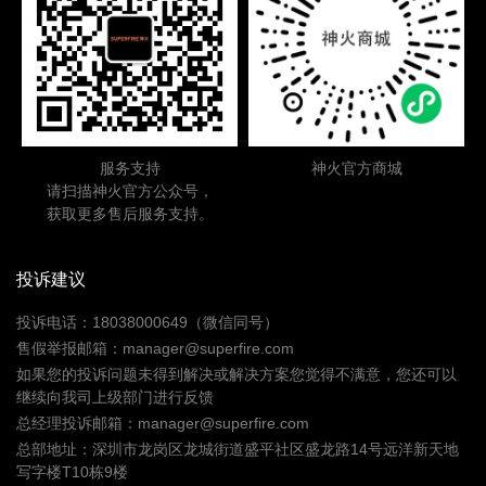
服务支持
神火官方商城
请扫描神火官方公众号，
获取更多售后服务支持。
投诉建议
投诉电话：18038000649（微信同号）
售假举报邮箱：manager@superfire.com
如果您的投诉问题未得到解决或解决方案您觉得不满意，您还可以
继续向我司上级部门进行反馈
总经理投诉邮箱：manager@superfire.com
总部地址：深圳市龙岗区龙城街道盛平社区盛龙路14号远洋新天地
写字楼T10栋9楼