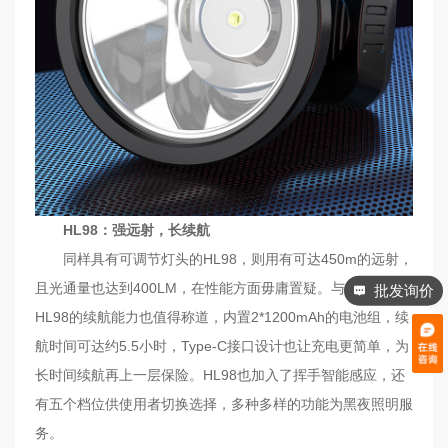
HL98：强远射，长续航
同样具有可调节灯头的HL98，则用有可达450m的远射，
且光通量也达到400LM，在性能方面毋庸置疑。与此同时，
批发询价
HL98的续航能力也值得称道，内置2*1200mAh的电池组，续
航时间可达约5.5小时，Type-C接口设计也让充电更简单，为
长时间续航再上一层保险。HL98也加入了挥手智能感应，还
有五个档位供使用者切换选择，多种多样的功能为黑夜照明服
务。