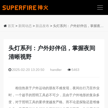
首
页
首页
>
新闻动态
>
新品发布
>
头灯系列：户外好伴侣，掌握夜间清晰视野
关
于
我
头灯系列：户外好伴侣，掌握夜间
们
清晰视野
产
品
2025-02-20 13:20:50
handler
5463
中
心
相信热衷于户外运动的朋友不难发现，夜间出行乃至作业
应
用
时，一个趁手的照明工具必不可少，且由于户外地形的复杂多
场
变，对于照明工具的要求便越发严格。而不论是探险还是维修
景