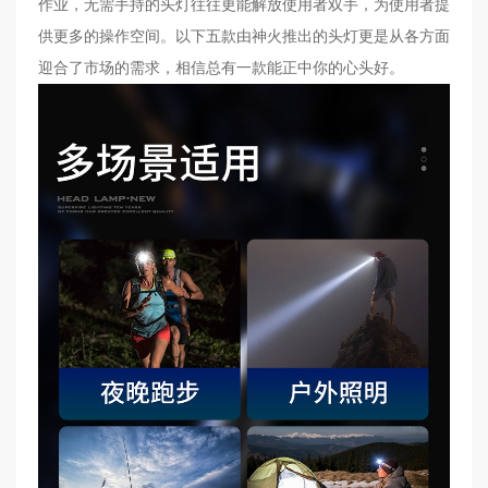
作业，无需手持的头灯往往更能解放使用者双手，为使用者提
高
供更多的操作空间。以下五款由神火推出的头灯更是从各方面
端
迎合了市场的需求，相信总有一款能正中你的心头好。
照
明
视
频
中
心
服
务
支
持
新
闻
动
态