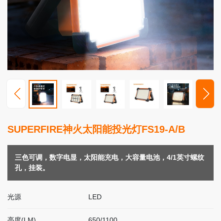
高
端
照
明
视
频
中
心
服
SUPERFIRE神火太阳能投光灯FS19-A/B
务
支
持
三色可调，数字电显，太阳能充电，大容量电池，4/1英寸螺纹
孔，挂装。
新
闻
光源
LED
动
态
亮度(LM)
650/1100