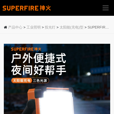
首
页
产品中心
>
工业照明
>
投光灯
>
太阳能(充电)型
>
SUPERFIRE神火太阳能投光灯FS19-A/B
关
于
我
们
产
品
中
心
应
用
场
景