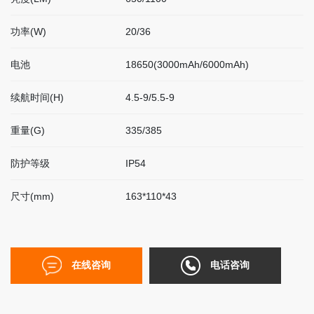
联
系
功率(W)
20/36
我
们
电池
18650(3000mAh/6000mAh)
续航时间(H)
4.5-9/5.5-9
EN
重量(G)
335/385
简
体
防护等级
IP54
尺寸(mm)
163*110*43
在线咨询
电话咨询