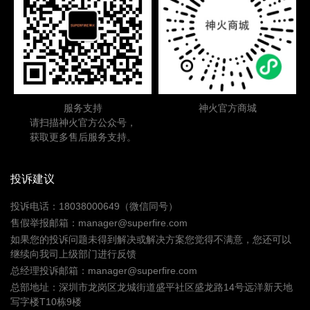
服务支持
神火官方商城
请扫描神火官方公众号，
获取更多售后服务支持。
投诉建议
投诉电话：18038000649（微信同号）
售假举报邮箱：manager@superfire.com
如果您的投诉问题未得到解决或解决方案您觉得不满意，您还可以
继续向我司上级部门进行反馈
总经理投诉邮箱：manager@superfire.com
总部地址：深圳市龙岗区龙城街道盛平社区盛龙路14号远洋新天地
写字楼T10栋9楼