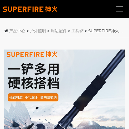
首
页
产品中心
>
户外照明
>
周边配件
>
工兵铲
>
SUPERFIRE神火多功能工兵铲BG19
关
于
我
们
产
品
中
心
应
用
场
景