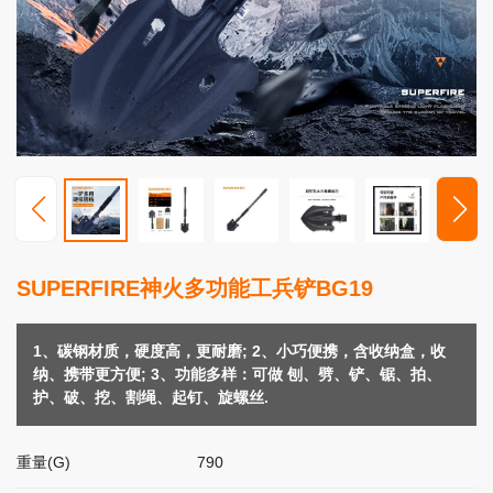
高
端
照
明
视
频
中
心
服
SUPERFIRE神火多功能工兵铲BG19
务
支
持
1、碳钢材质，硬度高，更耐磨; 2、小巧便携，含收纳盒，收
纳、携带更方便; 3、功能多样：可做 刨、劈、铲、锯、拍、
新
护、破、挖、割绳、起钉、旋螺丝.
闻
动
重量(G)
790
态