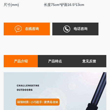
联
尺寸(mm)
长度75cm*铲面16.5*13cm
系
我
们
在线咨询
电话咨询
EN
简
体
产品介绍
产品特点
意见反馈