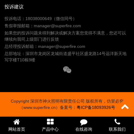
投诉建议
专业灯具
投诉电话：18038000649（微信同号）
售假举报邮箱：manager@superfire.com
铁路信号灯
多功能防灾灯
如果您的投诉问题未得到解决或解决方案您觉得不满意，您还可以
安全警示灯
录像工作灯
继续向我司上级部门进行反馈
多功能棒管灯
总经理投诉邮箱：manager@superfire.com
总部地址：深圳市龙岗区龙城街道盛平社区盛龙路14号远洋新天地
写字楼T10栋9楼
小夜灯
高端手电
Copyright 深圳市神火照明有限责任公司 版权所有，仿冒必究
（www.superfire.cn）备案号：
粤ICP备18093926号
网站首页
产品中心
在线咨询
联系我们