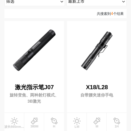
筛选
最新上市
高
手电筒
最新上市
热门排序
4
亮度(流明)
共搜索到
个结果
端
照
强光手电
变焦手电
0-199流明
200-999流明
1000-2999流明
明
手提手电
战术手电
3000~4999 流明
5000+ 流明
视
紫光手电
露营手电
频
射程(米)
笔式手电
EDC手电
中
心
0-199米
200-499 米
500米以上
医护手电
照玉手电
电池
服
务
头灯
充电类型
支
激光指示笔J07
X18/L28
大光杯头灯
变焦头灯
持
旋转变焦、两种射灯模式、
自带腰夹迷你手电
开关类型
感应头灯
泛光头灯
3B激光
新
黄光头灯
闻
是否变焦
动
态
工作灯
380M
H
M
1H
波长665nmLM
LM