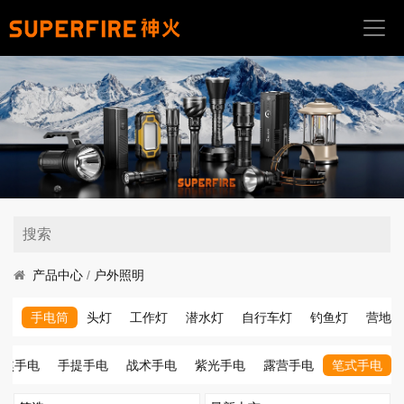
首
页
关
于
我
们
产
品
中
产品中心
/
户外照明
心
手电筒
头灯
工作灯
潜水灯
自行车灯
钓鱼灯
营地灯
应
用
变焦手电
手提手电
战术手电
紫光手电
露营手电
笔式手电
场
景