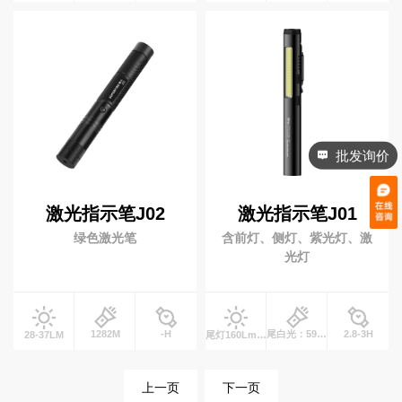
磁吸工作灯
拐角手电
联
系
我
潜水灯
们
休闲潜水
水肺潜水
商业潜水
EN
批发询价
简
自行车灯
体
激光指示笔J02
激光指示笔J01
自行车前灯
自行车尾灯
绿色激光笔
含前灯、侧灯、紫光灯、激
前车灯支架
光灯
钓鱼灯
1282M
-H
尾白光：59m、侧白光：28m、尾激光 ：1028mM
2.8-3H
28-37LM
尾灯160Lm、侧灯350LmLM
营地灯
上一页
下一页
十元低价类