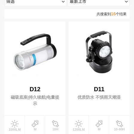
筛选
最新上市
高
手电筒
最新上市
热门排序
16
亮度(流明)
共搜索到
个结果
端
照
强光手电
变焦手电
0-199流明
200-999流明
1000-2999流明
明
手提手电
战术手电
3000~4999 流明
5000+ 流明
视
紫光手电
露营手电
频
射程(米)
笔式手电
EDC手电
中
心
0-199米
200-499 米
500米以上
医护手电
照玉手电
电池
服
务
头灯
充电类型
支
D12
D11
大光杯头灯
变焦头灯
持
磁吸底座|持久续航|电量提
优质防水 不惧雨天潮湿
开关类型
感应头灯
泛光头灯
示
新
黄光头灯
闻
是否变焦
动
态
工作灯
M
16H
M
10-80H
1500LM
1200LM