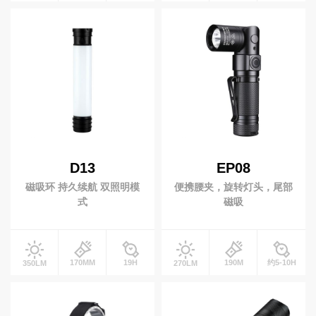
磁吸工作灯
拐角手电
联
系
我
潜水灯
们
休闲潜水
水肺潜水
商业潜水
EN
简
自行车灯
体
D13
EP08
自行车前灯
自行车尾灯
磁吸环 持久续航 双照明模
便携腰夹，旋转灯头，尾部
前车灯支架
式
磁吸
钓鱼灯
170MM
19H
190M
约5-10H
350LM
270LM
营地灯
十元低价类