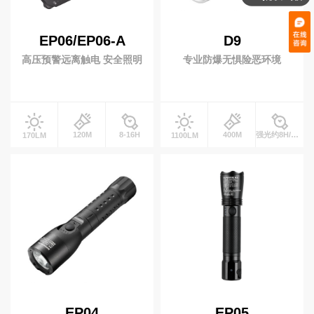
EP06/EP06-A
D9
高压预警远离触电 安全照明
专业防爆无惧险恶环境
120M
8-16H
400M
强光约8H/工作光约16HH
170LM
1100LM
EP04
EP05