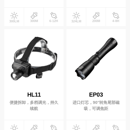
300M
6-12H
200M
4-8H
300LM
324LM
HL11
EP03
便捷拆卸，多档调光，持久
进口灯芯，90°转角尾部磁
续航
吸，可调焦距