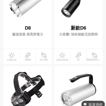
专业灯具
铁路信号灯
多功能防灾灯
D8
新款D6
安全警示灯
录像工作灯
隧道巡查 高亮穿透力
大容量! 轻松续航无忧照明
多功能棒管灯
小夜灯
400M
10-20H
M
强光约8H/工作光约16HH
1300LM
220LMLM
高端手电
批发询价