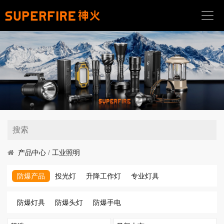
首
页
关
于
我
们
产
品
中
产品中心
/
工业照明
心
防爆产品
投光灯
升降工作灯
专业灯具
应
用
防爆灯具
防爆头灯
防爆手电
场
景