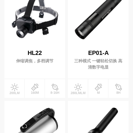
周边配件
电池
充电器
工兵铲
HL22
EP01-A
防爆产品
伸缩调焦，多档调节
三种模式 一键轻松切换 高
防爆灯具
防爆头灯
清数字电显
防爆手电
投光灯
160M
8-16H
M
8H
200LM
280LMLM
太阳能(充电)型
移动(充电)型
升降工作灯
便携式升降灯
升降式移动灯车