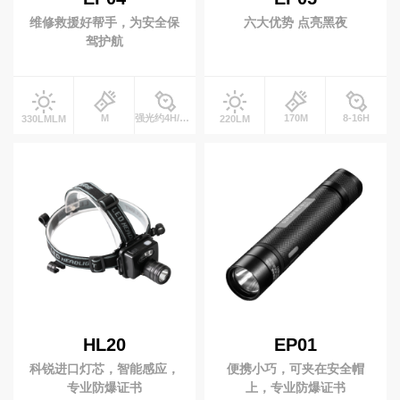
维修救援好帮手，为安全保
六大优势 点亮黑夜
驾护航
M
强光约4H/工作光约8HH
170M
8-16H
330LMLM
220LM
HL20
EP01
科锐进口灯芯，智能感应，
便携小巧，可夹在安全帽
专业防爆证书
上，专业防爆证书