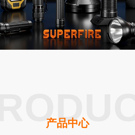
升降工作灯
专业灯具
)型
便携式升降灯
铁路信号灯
型
升降式移动灯车
多功能防灾灯
安全警示灯
RODU
录像工作灯
多功能棒管灯
产品中心