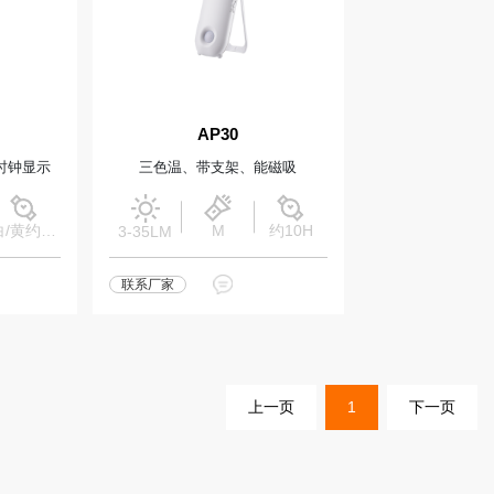
AP30
时钟显示
三色温、带支架、能磁吸
白/黄约4H，暖光约3.5HH
M
约10H
3-35LM
联系厂家
上一页
1
下一页