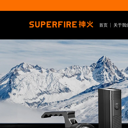
首页
关于我
户外照明
手电筒
头灯
工作灯
强光手电
大光杯头灯
磁吸工
变焦手电
变焦头灯
拐角手
手提手电
感应头灯
战术手电
泛光头灯
户外
工业
应
紫光手电
黄光头灯
露营手电
笔式手电
EDC手电
医护手电