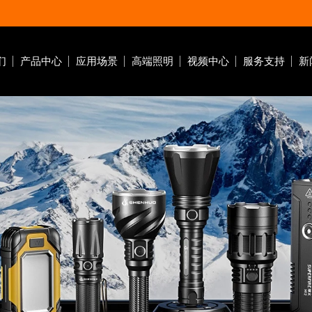
们
产品中心
应用场景
高端照明
视频中心
服务支持
新
潜水灯
自行车灯
钓鱼灯
营地灯
十元低价类
作灯
休闲潜水
自行车前灯
电
水肺潜水
自行车尾灯
商业潜水
前车灯支架
急
搜索
家居