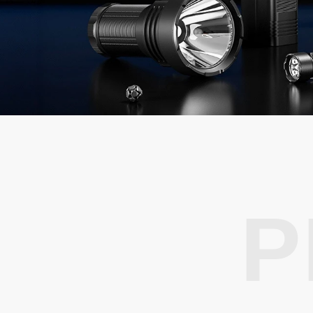
照玉手电
周边配件
电池
充电器
工兵铲
工业照明
防爆产品
投光灯
防爆灯具
太阳能(充电
防爆头灯
移动(充电)
防爆手电
P
家居照明
小夜灯
商业照明