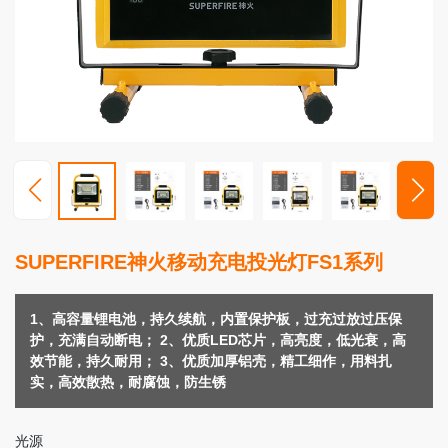
高
端
照
明
视
频
中
心
服
SUPERFIRE神火移动充电投光灯FS1系列
务
支
持
1、高容量锂电池，持久续航，内置保护板，过充过放过压保
护，充满自动断电； 2、优质LED芯片，高亮度，低光衰，高
新
效节能，持久耐用； 3、优质加厚铝壳，精工细作，用料扎
闻
实，高效散热，耐腐蚀，防生锈
动
态
光源