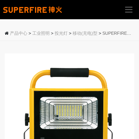
首
页
产品中心
>
工业照明
>
投光灯
>
移动(充电)型
>
SUPERFIRE神火移动充电投光灯FS1系列
关
于
我
们
产
品
中
心
应
用
场
景