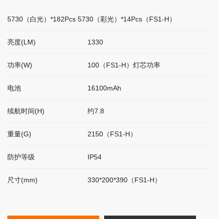
联
5730（白光）*182Pcs 5730（彩光）*14Pcs（FS1-H）
系
我
们
亮度(LM)
1330
功率(W)
100（FS1-H）灯芯功率
EN
电池
16100mAh
简
体
续航时间(H)
约7.8
重量(G)
2150（FS1-H）
防护等级
IP54
尺寸(mm)
330*200*390（FS1-H）