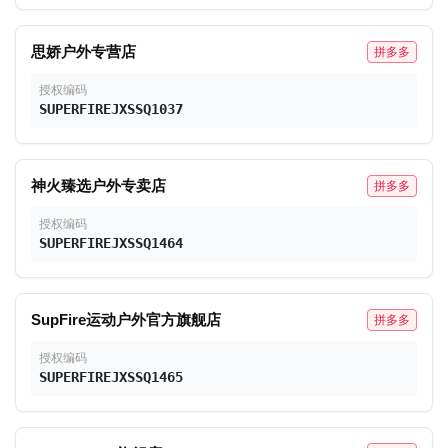
思娇户外专营店
拼多多
授权编码
SUPERFIREJXSSQ1037
神火臻选户外专卖店
拼多多
授权编码
SUPERFIREJXSSQ1464
SupFire运动户外官方旗舰店
拼多多
授权编码
SUPERFIREJXSSQ1465