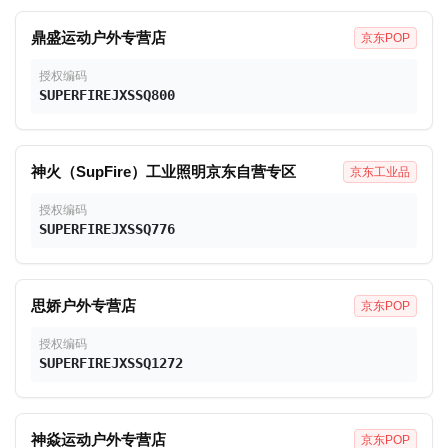
鼎盛运动户外专营店
京东POP
授权编码
SUPERFIREJXSSQ800
神火（SupFire）工业照明京东自营专区
京东工业品
授权编码
SUPERFIREJXSSQ776
思娇户外专营店
京东POP
授权编码
SUPERFIREJXSSQ1272
神焱运动户外专营店
京东POP