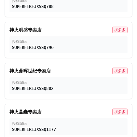
授权编码
SUPERFIREJXSSQ788
神火明盛专卖店
拼多多
授权编码
SUPERFIREJXSSQ796
神火鼎晖世纪专卖店
拼多多
授权编码
SUPERFIREJXSSQ802
神火晶垚专卖店
拼多多
授权编码
SUPERFIREJXSSQ1177