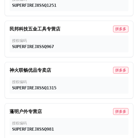
SUPERFIREJXSSQ1251
民邦科技五金工具专营店
拼多多
授权编码
SUPERFIREJXSSQ967
神火联畅优品专卖店
拼多多
授权编码
SUPERFIREJXSSQ1315
蓬明户外专营店
拼多多
授权编码
SUPERFIREJXSSQ981