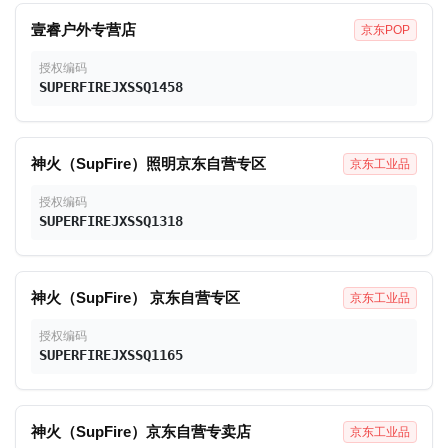
壹睿户外专营店
京东POP
授权编码
SUPERFIREJXSSQ1458
神火（SupFire）照明京东自营专区
京东工业品
授权编码
SUPERFIREJXSSQ1318
神火（SupFire） 京东自营专区
京东工业品
授权编码
SUPERFIREJXSSQ1165
神火（SupFire）京东自营专卖店
京东工业品