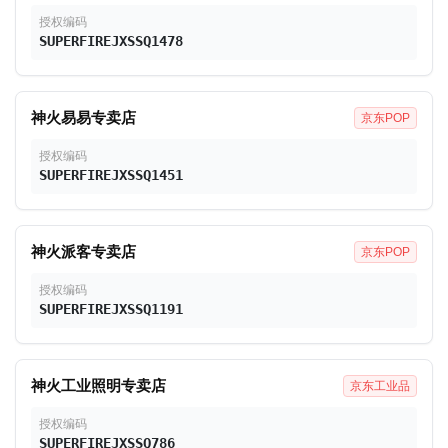
授权编码
SUPERFIREJXSSQ1478
神火易易专卖店
京东POP
授权编码
SUPERFIREJXSSQ1451
神火派客专卖店
京东POP
授权编码
SUPERFIREJXSSQ1191
神火工业照明专卖店
京东工业品
授权编码
SUPERFIREJXSSQ786