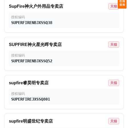
SupFire神火户外用品专卖店
天猫
授权编码
SUPERFIRENBJXSSQ38
SUPFIRE神火星光晖专卖店
天猫
授权编码
SUPERFIRENBJXSSQ52
supfire睿昊明专卖店
天猫
授权编码
SUPERFIREJXSSQ801
supfire明盛世纪专卖店
天猫