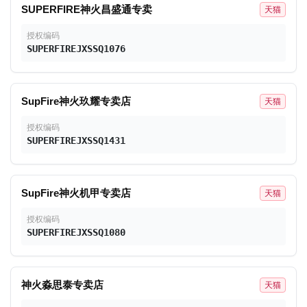
SUPERFIRE神火昌盛通专卖
天猫
授权编码
SUPERFIREJXSSQ1076
SupFire神火玖耀专卖店
天猫
授权编码
SUPERFIREJXSSQ1431
SupFire神火机甲专卖店
天猫
授权编码
SUPERFIREJXSSQ1080
神火淼思泰专卖店
天猫