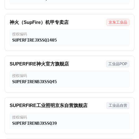
神火（SupFire）机甲专卖店
京东工业品
授权编码
SUPERFIREJXSSQ1405
SUPERFIRE神火官方旗舰店
工业品POP
授权编码
SUPERFIRENBJXSSQ45
SUPERFIRE工业照明京东自营旗舰店
工业品自营
授权编码
SUPERFIRENBJXSSQ39