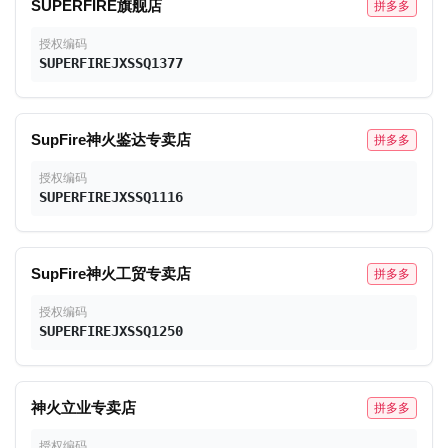
SUPERFIRE旗舰店
拼多多
授权编码
SUPERFIREJXSSQ1377
SupFire神火鉴达专卖店
拼多多
授权编码
SUPERFIREJXSSQ1116
SupFire神火工贸专卖店
拼多多
授权编码
SUPERFIREJXSSQ1250
神火立业专卖店
拼多多
授权编码