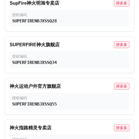
SupFire神火明旭专卖店
拼多多
授权编码
SUPERFIRENBJXSSQ28
SUPERFIRE神火旗舰店
拼多多
授权编码
SUPERFIRENBJXSSQ34
神火运动户外官方旗舰店
拼多多
授权编码
SUPERFIRENBJXSSQ55
神火指路精灵专卖店
拼多多