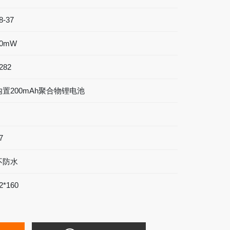
8-37
30mW
282
内置200mAh聚合物锂电池
7
不防水
2*160