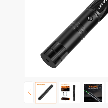
照玉手电
周边配件
电池
充电器
工兵铲
工业照明
防爆产品
投光灯
防爆灯具
太阳能(充电
防爆头灯
移动(充电)
防爆手电
家居照明
小夜灯
商业照明