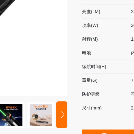
亮度(LM)
2
功率(W)
射程(M)
1
电池
升降工作灯
专业灯具
)型
便携式升降灯
铁路信号灯
续航时间(H)
-
型
升降式移动灯车
多功能防灾灯
重量(G)
7
安全警示灯
录像工作灯
防护等级
多功能棒管灯
尺寸(mm)
2