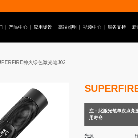
们
产品中心
应用场景
高端照明
视频中心
服务支持
新
潜水灯
自行车灯
钓鱼灯
营地灯
十元低价类
UPERFIRE神火绿色激光笔J02
作灯
休闲潜水
自行车前灯
电
水肺潜水
自行车尾灯
SUPERFI
商业潜水
前车灯支架
急
搜索
家居
注：此激光笔单次点亮
用寿命
光源