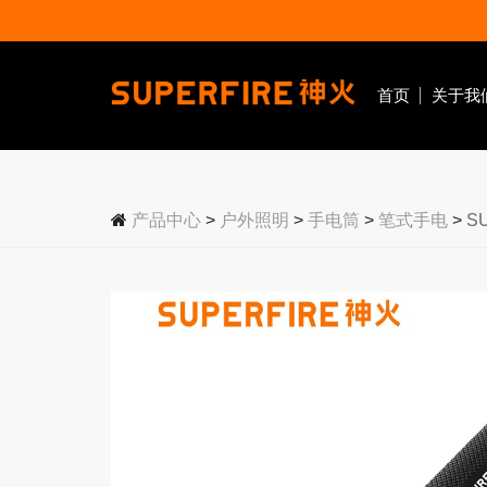
首页
关于我
户外照明
手电筒
头灯
工作灯
产品中心
>
户外照明
>
手电筒
>
笔式手电
>
S
强光手电
大光杯头灯
磁吸工
变焦手电
变焦头灯
拐角手
手提手电
感应头灯
战术手电
泛光头灯
户外
工业
应
紫光手电
黄光头灯
露营手电
笔式手电
EDC手电
医护手电