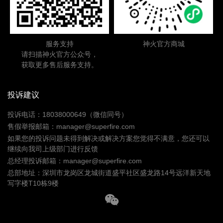
服务支持
神火官方商城
请扫描神火官方公众号，
获取更多售后服务支持。
投诉建议
投诉电话：18038000649（微信同号）
售假举报邮箱：manager@superfire.com
如果您的投诉问题未得到解决或解决方案您觉得不满意，您还可以
继续向我司上级部门进行反馈
总经理投诉邮箱：manager@superfire.com
总部地址：深圳市龙岗区龙城街道盛平社区盛龙路14号远洋新天地
写字楼T10栋9楼