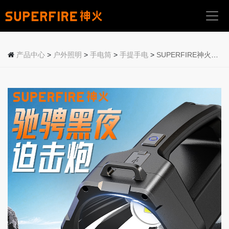
首
页
产品中心
>
户外照明
>
手电筒
>
手提手电
>
SUPERFIRE神火新款探照灯M17
关
于
我
们
产
品
中
心
应
用
场
景