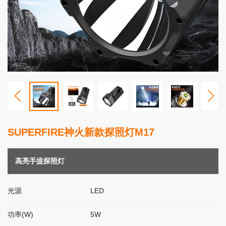
高
端
照
明
视
频
中
心
服
SUPERFIRE神火新款探照灯M17
务
支
持
高亮手提探照灯
新
光源
LED
闻
动
态
功率(W)
5W