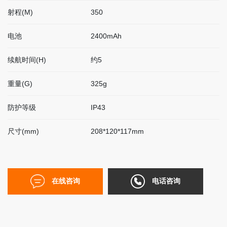
联
射程(M)
350
系
我
电池
2400mAh
们
续航时间(H)
约5
EN
重量(G)
325g
简
防护等级
IP43
体
尺寸(mm)
208*120*117mm
在线咨询
电话咨询