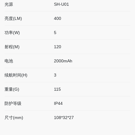
光源
SH-U01
联
系
我
亮度(LM)
400
们
功率(W)
5
射程(M)
120
EN
简
电池
2000mAh
体
续航时间(H)
3
重量(G)
115
防护等级
IP44
尺寸(mm)
108*32*27