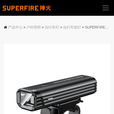
首
页
产品中心
>
户外照明
>
自行车灯
>
自行车前灯
>
SUPERFIRE神火自行车前灯BL11
关
于
我
们
产
品
中
心
应
用
场
景