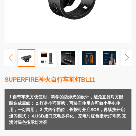
高
端
照
明
视
频
中
心
服
SUPERFIRE神火自行车前灯BL11
务
支
持
1.自带车夹方便使用，科学的防炫光的设计，避免直射对方眼
睛造成晕眩； 2.灯身小巧便携，可装车使用亦可做小手电使
新
用，一灯两用； 3.共四个档位，长按可开启SOS，再续按开启
闻
爆闪模式； 4.USB接口充电多样化，充电时红色指示灯常亮.充
动
满时绿色指示灯常亮
态