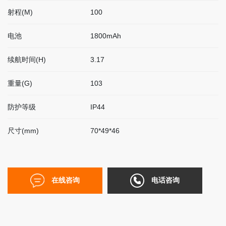
联
射程(M)
100
系
我
电池
1800mAh
们
续航时间(H)
3.17
EN
重量(G)
103
简
防护等级
IP44
体
尺寸(mm)
70*49*46
在线咨询
电话咨询