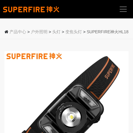
首
页
产品中心
>
户外照明
>
头灯
>
变焦头灯
>
SUPERFIRE神火HL18
关
于
我
们
产
品
中
心
应
用
场
景