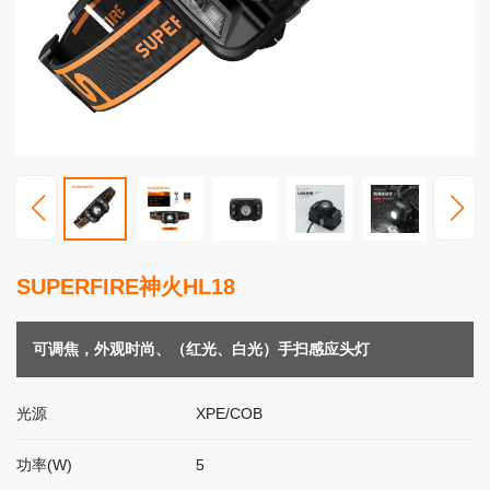
高
端
照
明
视
频
中
心
服
SUPERFIRE神火HL18
务
支
持
可调焦，外观时尚、（红光、白光）手扫感应头灯
新
光源
XPE/COB
闻
动
态
功率(W)
5