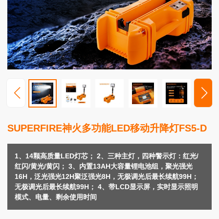
高
端
照
明
视
频
中
心
服
SUPERFIRE神火多功能LED移动升降灯FS5-D
务
支
持
1、14颗高质量LED灯芯； 2、三种主灯，四种警示灯：红光/
红闪/黄光/黄闪； 3、内置13AH大容量锂电池组，聚光强光
新
16H，泛光强光12H聚泛强光8H，无极调光后最长续航99H；
闻
无极调光后最长续航99H； 4、带LCD显示屏，实时显示照明
动
模式、电量、剩余使用时间
态