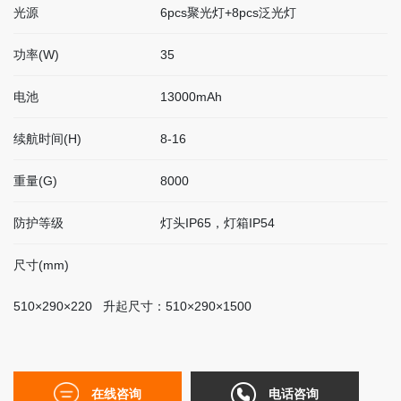
光源
6pcs聚光灯+8pcs泛光灯
联
系
我
功率(W)
35
们
电池
13000mAh
续航时间(H)
8-16
EN
简
重量(G)
8000
体
防护等级
灯头IP65，灯箱IP54
尺寸(mm)
510×290×220 升起尺寸：510×290×1500
在线咨询
电话咨询