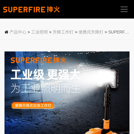
首
页
产品中心
>
工业照明
>
升降工作灯
>
便携式升降灯
>
SUPERFIRE神火多功能LED移动升降灯FS5-D
关
于
我
们
产
品
中
心
应
用
场
景