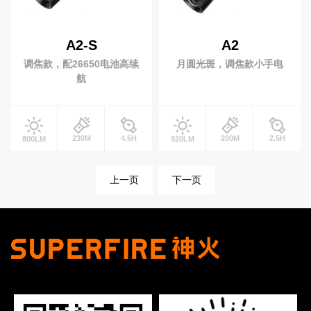
专业灯具
铁路信号灯
多功能防灾灯
A2-S
A2
安全警示灯
录像工作灯
调焦款，配26650电池高续
月圆光斑，调焦款小手电
多功能棒管灯
航
小夜灯
230M
4.5H
200M
2.5H
800LM
920LM
高端手电
上一页
下一页