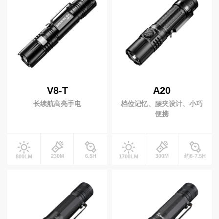
联
潜水灯
系
休闲潜水
水肺潜水
我
们
商业潜水
自行车灯
EN
V8-T
A20
自行车前灯
自行车尾灯
简
长续航高亮手电
档位记忆、腰夹设计、小巧
体
前车灯支架
便携
钓鱼灯
230M
6.5H
300M
约6-7.5H
800LM
1700LM
营地灯
十元低价类