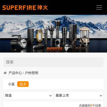
首
页
关
于
我
们
产
品
中
产品中心
/
户外照明
心
小直
战术
应
用
筛选
最新上市
场
景
手电筒
最新上市
热门排序
8
亮度(流明)
共搜索到
个结果