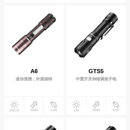
强光手电
变焦手电
高
0-199流明
200-999流明
1000-2999流明
端
手提手电
战术手电
3000~4999 流明
5000+ 流明
照
紫光手电
露营手电
明
射程(米)
笔式手电
EDC手电
视
0-199米
200-499 米
500米以上
医护手电
照玉手电
频
中
电池
心
头灯
充电类型
A6
GTS5
服
大光杯头灯
变焦头灯
务
迷你便携，外观独特
中置开关伸缩调焦手电
开关类型
感应头灯
泛光头灯
支
持
黄光头灯
是否变焦
新
闻
工作灯
155M
1.5H
200M
6.5H
555LM
LM
动
磁吸工作灯
拐角手电
态