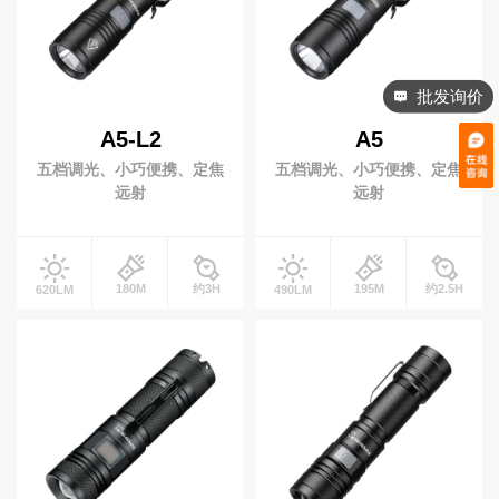
周边配件
电池
充电器
工兵铲
批发询价
A5-L2
A5
防爆产品
五档调光、小巧便携、定焦
五档调光、小巧便携、定焦
防爆灯具
防爆头灯
远射
远射
防爆手电
投光灯
180M
约3H
195M
约2.5H
620LM
490LM
太阳能(充电)型
移动(充电)型
升降工作灯
便携式升降灯
升降式移动灯车